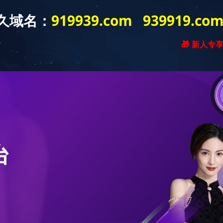
新闻动态
应用领域
联系我们
ENG