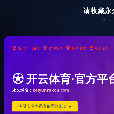
登录入口
关于我们
产品展示
联系方式
您当前位置：