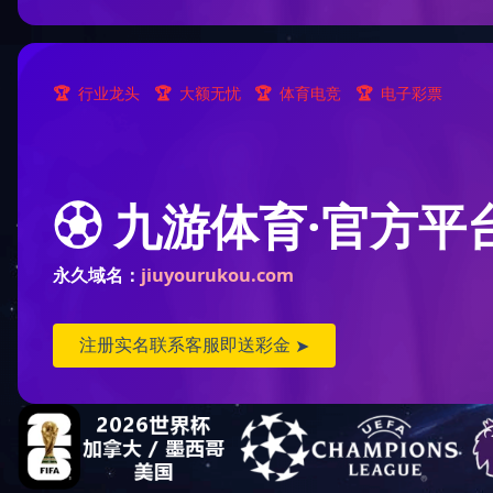
登录入口
联系我们
>>
扫一扫 了解更多
电话：+86 0577-56962212 0577-88630360
邮箱：yy@ruibang.cn
网址：www.nelopj.com
地址：浙江省温州市温州经济技术开发区滨海十路
578号
姓名
*
邮箱
*